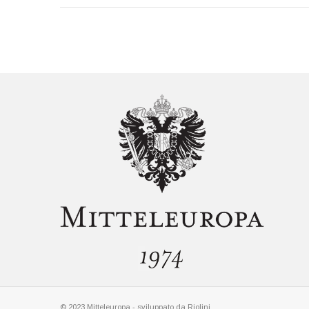
© 2023 Mitteleuropa - sviluppato da
Riolini
.