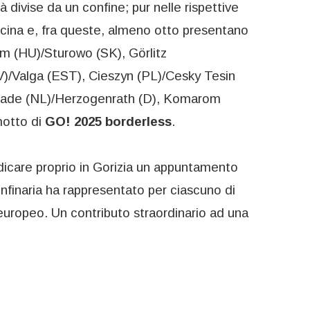
 divise da un confine; pur nelle rispettive
decina e, fra queste, almeno otto presentano
m (HU)/Sturowo (SK), Görlitz
V)/Valga (EST), Cieszyn (PL)/Cesky Tesin
grade (NL)/Herzogenrath (D), Komarom
motto di
GO! 2025 borderless
.
dicare proprio in Gorizia un appuntamento
onfinaria ha rappresentato per ciascuno di
o europeo. Un contributo straordinario ad una