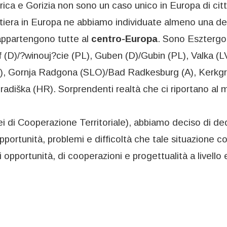
ica e Gorizia non sono un caso unico in Europa di città
rontiera in Europa ne abbiamo individuate almeno una 
 appartengono tutte al
centro-Europa
. Sono Esztergo
(D)/?winouj?cie (PL), Guben (D)/Gubin (PL), Valka (L
(PL), Gornja Radgona (SLO)/Bad Radkesburg (A), Kerk
diška (HR). Sorprendenti realtà che ci riportano al 
ei di Cooperazione Territoriale), abbiamo deciso di de
pportunità, problemi e difficoltà che tale situazione c
i opportunità, di cooperazioni e progettualità a livell